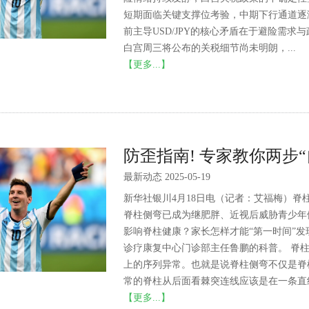
短期面临关键支撑位考验，中期下行通道逐
前主导USD/JPY的核心矛盾在于避险需
白宫周三将公布的关税细节尚未明朗，...
【更多...】
防歪指南! 专家教你两步
最新动态 2025-05-19
新华社银川4月18日电（记者：艾福梅）脊
脊柱侧弯已成为继肥胖、近视后威胁青少年
影响脊柱健康？家长怎样才能“第一时间”
诊疗康复中心门诊部主任鲁鹏的科普。 脊
上的序列异常。也就是说脊柱侧弯不仅是脊
常的脊柱从后面看棘突连线应该是在一条直线
【更多...】