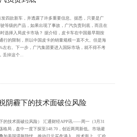
首发四款新车，并透露了许多重要信息。据悉，只要是广
动驾驶等级的产品，如果出现了事故，广汽负责到底，而且在
此时选择入局皮卡市场？ 据介绍，皮卡车在中国最早期按
通行的限制，所以中国皮卡的销量规模一直不大。但是海
0%左右。下一步，广汽集团要进入国际市场，就不得不考
丢掉这个...
税阴霾下的技术面破位风险
的技术面破位风险） 汇通财经APP讯——周一（3月31
震荡格局，盘中一度下探至148.70，创近两周新低。市场避
叠加美国滞胀隐忧，推动日元买盘涌入。技术面上，汇价