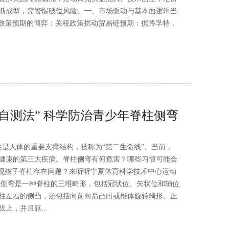
渐成型，需警惕破位风险。一、市场驱动与基本面逻辑当
求与政策预期的博弈：关税政策扰动贸易链预期：据路孚特，
“自测法” 科学防治青少年脊柱侧弯
柱是人体的重要支撑结构，被称为“第二生命线”。当前，
健康的第三大疾病。脊柱侧弯有何危害？哪些习惯可能会
发现孩子脊柱存在问题？来听听宁夏体育科学技术中心运动
柱侧弯是一种脊柱的三维畸形，包括冠状位、矢状位和轴位
柱左右的侧凸，还包括向前向后凸出或椎体旋转畸形。正
上，并且躯...