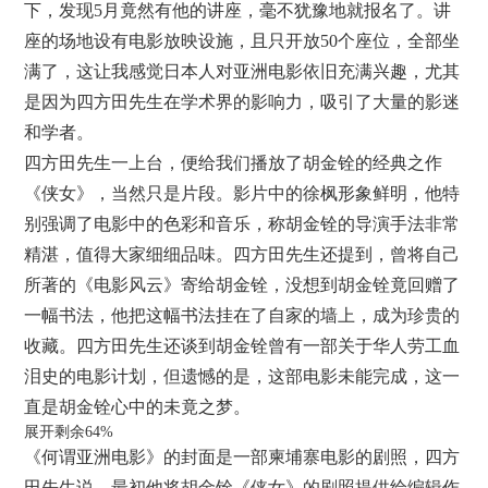
下，发现5月竟然有他的讲座，毫不犹豫地就报名了。讲
座的场地设有电影放映设施，且只开放50个座位，全部坐
满了，这让我感觉日本人对亚洲电影依旧充满兴趣，尤其
是因为四方田先生在学术界的影响力，吸引了大量的影迷
和学者。
四方田先生一上台，便给我们播放了胡金铨的经典之作
《侠女》，当然只是片段。影片中的徐枫形象鲜明，他特
别强调了电影中的色彩和音乐，称胡金铨的导演手法非常
精湛，值得大家细细品味。四方田先生还提到，曾将自己
所著的《电影风云》寄给胡金铨，没想到胡金铨竟回赠了
一幅书法，他把这幅书法挂在了自家的墙上，成为珍贵的
收藏。四方田先生还谈到胡金铨曾有一部关于华人劳工血
泪史的电影计划，但遗憾的是，这部电影未能完成，这一
直是胡金铨心中的未竟之梦。
展开剩余64%
《何谓亚洲电影》的封面是一部柬埔寨电影的剧照，四方
田先生说，最初他将胡金铨《侠女》的剧照提供给编辑作