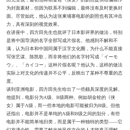
为封面素材，但因为联系不到编辑，最终没有及时更换封
面。尽管如此，他认为这张柬埔寨电影的剧照也有其冲击
力，具有深刻的视觉效果。
在讲座中，四方田先生也批评了日本影评界的做法，特别
是将中国导演的名字全部写成片假名。他感到不解和不
满，认为日本和中国同属于汉字文化圈，为什么不能直接
写张艺谋、陈凯歌，而非将他们的名字转写成「イーモ
ウ」、「カイコー」这种片假名呢？他认为，这样的做法
实际上对文化的传递并不公平，反映出了某种不尊重的态
度。
谈到亚洲电影，四方田先生给出了一些颇具深度的见解。
他提到，电影分为A级、B级两种。例如胡金铨的《侠
女》属于A级，而一些本地的电影可能被归为B级。但他
还指出，电影并不是单纯的A级和B级之间的划分，有些
电影并不能简单地归类，而是属于一种独特的类型——它
们充满个性，需要了解当地风俗文化的人才能真正理解。