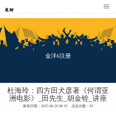
Toggle
naviga
金洋6注册
杜海玲：四方田犬彦著《何谓亚
洲电影》_田先生_胡金铨_讲座
发布日期：2025-06-26 08:19 点击次数：83