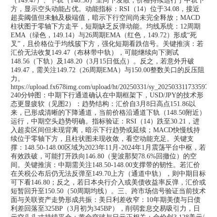
（149.47）、下轨（148.56）呈向下发散，价格持续运行于中轨下
方，显示空头动能占优。动能指标：RSI（14）位于34.08，接近
超卖阈值但未触及极端值，暗示下行空间尚未完全释放；MACD
柱状图于零轴下方走平，短期缺乏反弹动能。均线系统：12周期
EMA（绿色，149.14）与26周期EMA（红色，149.72）形成“死
叉”，且价格位于均线簇下方，强化短期看跌信号。关键推演：若
汇价无法收复149.47（布林带中轨），可能继续向下测试
148.56（下轨）及148.20（3月15日低点）。反之，若意外升破
149.47，需关注149.72（26周期EMA）与150.00整数关口的反压阻
力。
https://upload.fx678img.com/upload/ht/20250331/sy_2025033117335972.
240分钟图：中期下行通道确认在中期框架下，USD/JPY的技术形
态更显疲软（见图2）：趋势结构：汇价自3月8日高点151.86以
来，已形成清晰的下降通道，当前价格沿通道下轨（148.50附近）
运行，中期空头趋势明确。指标验证：RSI（14）跌至30.21，进
入超卖区间但未现背离，暗示下行趋势或延续；MACD快慢线持
续位于零轴下方，且柱状图未现收敛，看空动能充足。关键支
撑：148.50-148.00区域为2023年11月-2024年1月震荡平台中枢，若
有效跌破，可能打开跌向146.80（斐波那契78.6%回撤位）的空
间。关键推演：中期需关注148.50-148.00支撑带的韧性。若汇价
在关税公布后仍无法反弹至149.70上方（通道中轨），则中期目标
可下看146.80；反之，若日本央行介入或美债收益率反弹，汇价或
短暂回升至150.50（50周期均线）。三、跨市场信号验证当前技术
面与关联资产走势形成共振：美日利差收窄：10年期美债与日债
利差回落至325BP（3月初为345BP），削弱套息交易吸引力，日