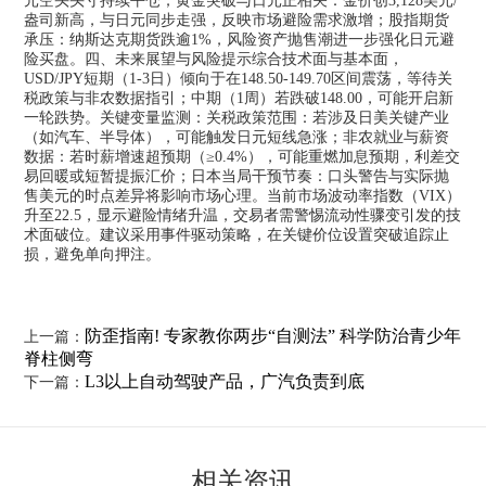
元空头头寸持续平仓；黄金突破与日元正相关：金价创3,128美元/
盎司新高，与日元同步走强，反映市场避险需求激增；股指期货
承压：纳斯达克期货跌逾1%，风险资产抛售潮进一步强化日元避
险买盘。四、未来展望与风险提示综合技术面与基本面，
USD/JPY短期（1-3日）倾向于在148.50-149.70区间震荡，等待关
税政策与非农数据指引；中期（1周）若跌破148.00，可能开启新
一轮跌势。关键变量监测：关税政策范围：若涉及日美关键产业
（如汽车、半导体），可能触发日元短线急涨；非农就业与薪资
数据：若时薪增速超预期（≥0.4%），可能重燃加息预期，利差交
易回暖或短暂提振汇价；日本当局干预节奏：口头警告与实际抛
售美元的时点差异将影响市场心理。当前市场波动率指数（VIX）
升至22.5，显示避险情绪升温，交易者需警惕流动性骤变引发的技
术面破位。建议采用事件驱动策略，在关键价位设置突破追踪止
损，避免单向押注。
防歪指南! 专家教你两步“自测法” 科学防治青少年
上一篇：
脊柱侧弯
L3以上自动驾驶产品，广汽负责到底
下一篇：
相关资讯