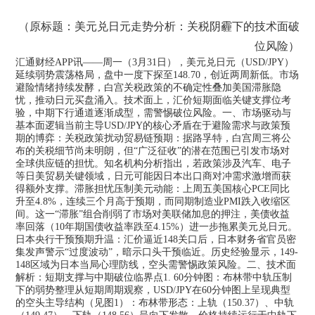
（原标题：美元兑日元走势分析：关税阴霾下的技术面破
位风险）
汇通财经APP讯——周一（3月31日），美元兑日元（USD/JPY）
延续弱势震荡格局，盘中一度下探至148.70，创近两周新低。市场
避险情绪持续发酵，白宫关税政策的不确定性叠加美国滞胀隐
忧，推动日元买盘涌入。技术面上，汇价短期面临关键支撑位考
验，中期下行通道逐渐成型，需警惕破位风险。一、市场驱动与
基本面逻辑当前主导USD/JPY的核心矛盾在于避险需求与政策预
期的博弈：关税政策扰动贸易链预期：据路孚特，白宫周三将公
布的关税细节尚未明朗，但“广泛征收”的潜在范围已引发市场对
全球供应链的担忧。知名机构分析指出，若政策涉及汽车、电子
等日美贸易关键领域，日元可能因日本出口商对冲需求激增而获
得额外支撑。滞胀担忧压制美元动能：上周五美国核心PCE同比
升至4.8%，连续三个月高于预期，而同期制造业PMI跌入收缩区
间。这一“滞胀”组合削弱了市场对美联储加息的押注，美债收益
率回落（10年期国债收益率跌至4.15%）进一步拖累美元兑日元。
日本央行干预预期升温：汇价逼近148关口后，日本财务省官员密
集发声警示“过度波动”，暗示口头干预临近。历史经验显示，149-
148区域为日本当局心理防线，空头需警惕政策风险。二、技术面
解析：短期支撑与中期破位临界点1. 60分钟图：布林带中轨压制
下的弱势整理从短期周期观察，USD/JPY在60分钟图上呈现典型
的空头主导结构（见图1）：布林带形态：上轨（150.37）、中轨